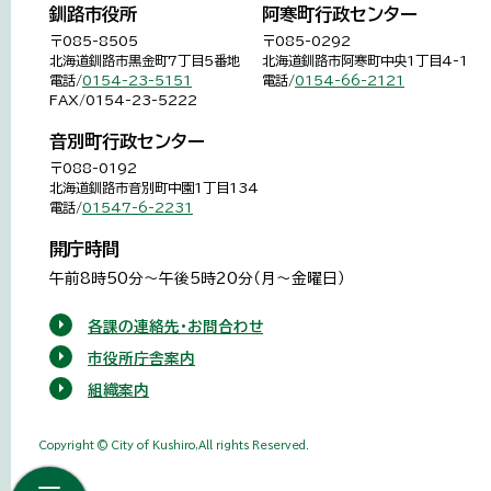
釧路市役所
阿寒町行政センター
〒085-8505
〒085-0292
北海道釧路市黒金町7丁目5番地
北海道釧路市阿寒町中央1丁目4-1
電話/
0154-23-5151
電話/
0154-66-2121
FAX/0154-23-5222
音別町行政センター
〒088-0192
北海道釧路市音別町中園1丁目134
電話/
01547-6-2231
開庁時間
午前8時50分～午後5時20分（月～金曜日）
各課の連絡先・お問合わせ
市役所庁舎案内
組織案内
Copyright © City of Kushiro,All rights Reserved.