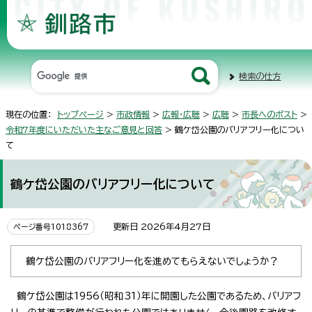
検索の仕方
現在の位置：
トップページ
>
市政情報
>
広報・広聴
>
広聴
>
市長へのポスト
>
令和7年度にいただいた主なご意見と回答
> 鶴ケ岱公園のバリアフリー化につい
て
鶴ケ岱公園のバリアフリー化について
更新日 2026年4月27日
ページ番号1018367
鶴ケ岱公園のバリアフリー化を進めてもらえないでしょうか？
鶴ケ岱公園は1956（昭和31）年に開園した公園であるため、バリアフ