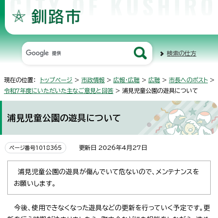
検索の仕方
現在の位置：
トップページ
>
市政情報
>
広報・広聴
>
広聴
>
市長へのポスト
>
令和7年度にいただいた主なご意見と回答
> 浦見児童公園の遊具について
浦見児童公園の遊具について
更新日 2026年4月27日
ページ番号1018365
浦見児童公園の遊具が傷んでいて危ないので、メンテナンスを
お願いします。
今後、使用できなくなった遊具などの更新を行っていく予定です。更