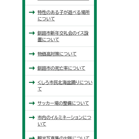
特性のある子が遊べる場所
について
釧路市新年交礼会のイス設
置について
物価高対策について
釧路市の死亡率について
くしろ市民北海盆踊りについ
て
サッカー場の整備について
市内のイルミネーションにつ
いて
観光写真集の出版について