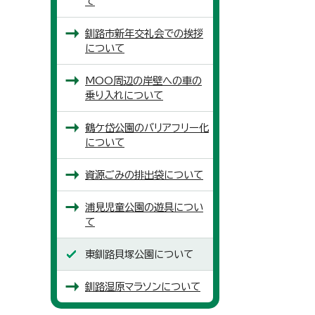
て
釧路市新年交礼会での挨拶
について
MOO周辺の岸壁への車の
乗り入れについて
鶴ケ岱公園のバリアフリー化
について
資源ごみの排出袋について
浦見児童公園の遊具につい
て
東釧路貝塚公園について
釧路湿原マラソンについて