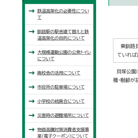
鉄道高架化の必要性につい
て
釧路駅の駅舎建て替えと鉄
道高架化の目的について
東釧路貝
大規模運動公園の公衆トイレ
ていれば
について
貝塚公園に
廃校舎の活用について
種・樹齢が
市役所の駐車場について
小学校の統廃合について
災害時の避難場所について
物価高騰対策消費者支援事
業（電子クーポン）について