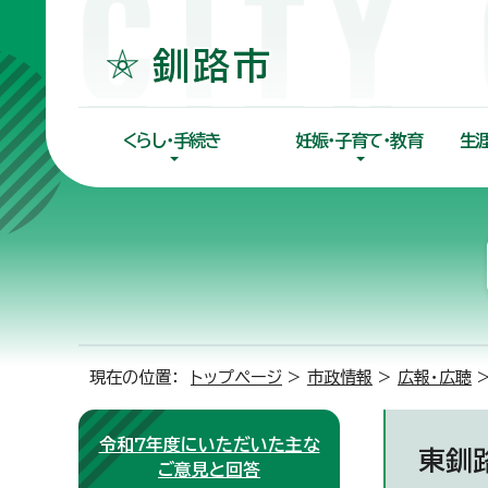
くらし・手続き
妊娠・子育て・教育
生
現在の位置：
トップページ
>
市政情報
>
広報・広聴
令和7年度にいただいた主な
東釧
ご意見と回答