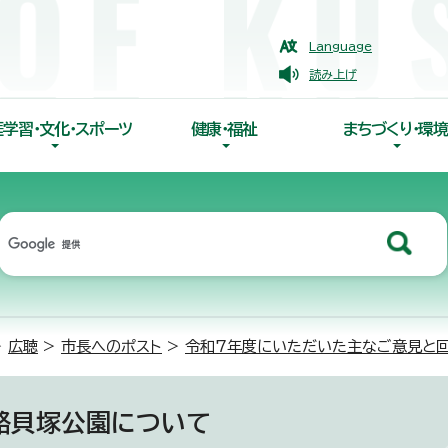
Language
読み上げ
涯学習・文化・スポーツ
健康・福祉
まちづくり・環境
>
広聴
>
市長へのポスト
>
令和7年度にいただいた主なご意見と
路貝塚公園について