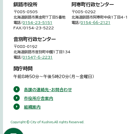
釧路市役所
阿寒町行政センター
〒085-8505
〒085-0292
北海道釧路市黒金町7丁目5番地
北海道釧路市阿寒町中央1丁目4-1
電話/
0154-23-5151
電話/
0154-66-2121
FAX/0154-23-5222
音別町行政センター
〒088-0192
北海道釧路市音別町中園1丁目134
電話/
01547-6-2231
開庁時間
午前8時50分～午後5時20分（月～金曜日）
各課の連絡先・お問合わせ
市役所庁舎案内
組織案内
Copyright © City of Kushiro,All rights Reserved.