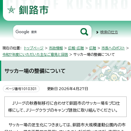
検索の仕方
現在の位置：
トップページ
>
市政情報
>
広報・広聴
>
広聴
>
市長へのポスト
>
令和7年度にいただいた主なご意見と回答
> サッカー場の整備について
サッカー場の整備について
更新日 2026年4月27日
ページ番号1018381
Jリーグの秋春制移行に合わせて釧路市のサッカー場をプロ仕
様にして、Jリーグクラブのキャンプ誘致に取り組んでください。
サッカー場の芝生化につきましては、釧路市大規模運動公園内の市