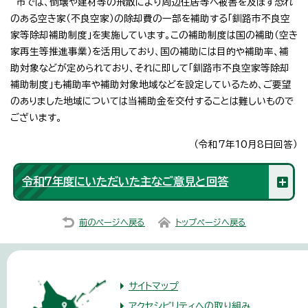
市では、倒壊や建材等の飛散により周辺住居等へ被害を及ぼす恐れ
のある空き家（不良空家）の除却費の一部を補助する「釧路市不良空
家等除却補助制度」を実施しています。この補助制度は国の補助（空き
家再生等推進事業）を活用しており、国の補助には目的や補助率、補
助対象などが定められており、それに即して「釧路市不良空家等除却
補助制度」も補助率や補助対象地域などを設定しているため、ご要望
のありました地域については当補助金を交付することは難しいもので
ございます。
（令和7年10月8日回答）
令和7年度にいただいた主なご意見と回答
前のページへ戻る
トップページへ戻る
サイトマップ
アクセシビリティへの取り組み