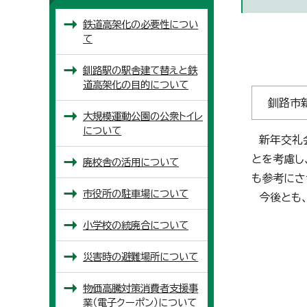
鉄道高架化の必要性につい
て
釧路駅の駅舎建て替えと鉄
道高架化の目的について
釧路市新
大規模運動公園の公衆トイレ
について
新年交礼会
とを考慮し
廃校舎の活用について
も参考にさ
市役所の駐車場について
今後とも、
小学校の統廃合について
災害時の避難場所について
物価高騰対策消費者支援事
業（電子クーポン）について