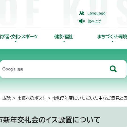
Language
読み上げ
涯学習・文化・スポーツ
健康・福祉
まちづくり・環境
>
広聴
>
市長へのポスト
>
令和7年度にいただいた主なご意見と
市新年交礼会のイス設置について