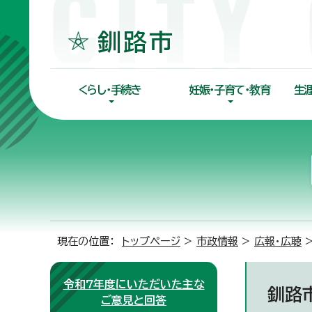
くらし・手続き
妊娠・子育て・教育
生
現在の位置：
トップページ
>
市政情報
>
広報・広聴
令和7年度にいただいた主な
釧路
ご意見と回答