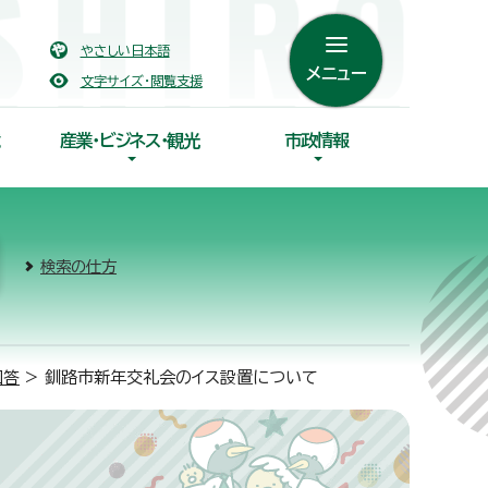
やさしい日本語
メニュー
文字サイズ・閲覧支援
産業・ビジネス・観光
市政情報
検索の仕方
回答
> 釧路市新年交礼会のイス設置について