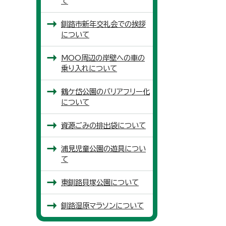
て
釧路市新年交礼会での挨拶
について
MOO周辺の岸壁への車の
乗り入れについて
鶴ケ岱公園のバリアフリー化
について
資源ごみの排出袋について
浦見児童公園の遊具につい
て
東釧路貝塚公園について
釧路湿原マラソンについて