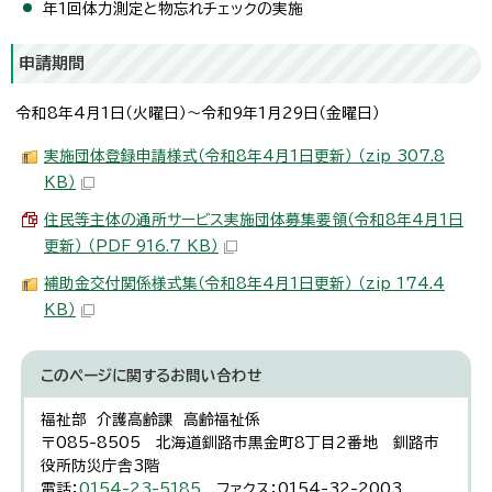
年1回体力測定と物忘れチェックの実施
申請期間
令和8年4月1日（火曜日）～令和9年1月29日（金曜日）
実施団体登録申請様式（令和8年4月1日更新） （zip 307.8
KB）
住民等主体の通所サービス実施団体募集要領（令和8年4月1日
更新） （PDF 916.7 KB）
補助金交付関係様式集（令和8年4月1日更新） （zip 174.4
KB）
このページに関する
お問い合わせ
福祉部 介護高齢課 高齢福祉係
〒085-8505 北海道釧路市黒金町8丁目2番地 釧路市
役所防災庁舎3階
電話：
0154-23-5185
ファクス：0154-32-2003