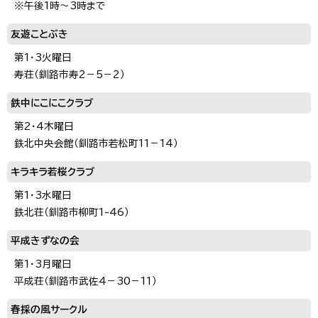
※午後1時～3時まで
友遊ことぶき
第1・3火曜日
寿荘（釧路市寿2－5－2）
鉄中にこにこクラブ
第2・4木曜日
鉄北中央会館（釧路市若松町11－14）
キラキラ若桜クラブ
第1・3水曜日
鉄北荘（釧路市柳町1-46）
平成きずなの会
第1・3月曜日
平成荘（釧路市武佐4－30－11）
春採の風サークル