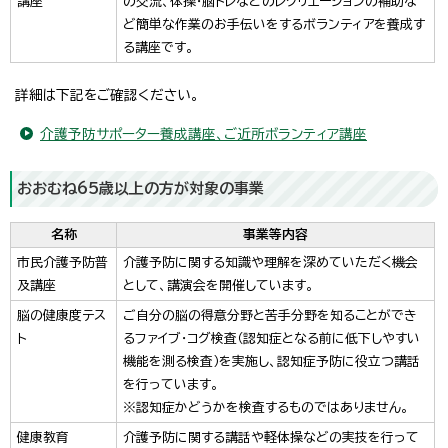
講座
の交流、体操・脳トレなどのレクリエーションの補助な
ど簡単な作業のお手伝いをするボランティアを養成す
る講座です。
詳細は下記をご確認ください。
介護予防サポーター養成講座、ご近所ボランティア講座
おおむね65歳以上の方が対象の事業
名称
事業等内容
市民介護予防普
介護予防に関する知識や理解を深めていただく機会
及講座
として、講演会を開催しています。
脳の健康度テス
ご自分の脳の得意分野と苦手分野を知ることができ
ト
るファイブ・コグ検査（認知症となる前に低下しやすい
機能を測る検査）を実施し、認知症予防に役立つ講話
を行っています。
※認知症かどうかを検査するものではありません。
健康教育
介護予防に関する講話や軽体操などの実技を行って