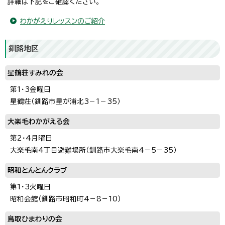
詳細は下記をご確認ください。
わかがえりレッスンのご紹介
釧路地区
星鶴荘すみれの会
第1・3金曜日
星鶴荘（釧路市星が浦北3－1－35）
大楽毛わかがえる会
第2・4月曜日
大楽毛南4丁目避難場所（釧路市大楽毛南4－5－35）
昭和とんとんクラブ
第1・3火曜日
昭和会館（釧路市昭和町4－8－10）
鳥取ひまわりの会