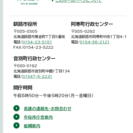
このホームページについて
釧路市役所
阿寒町行政センター
〒085-8505
〒085-0292
北海道釧路市黒金町7丁目5番地
北海道釧路市阿寒町中央1丁目4-1
電話/
0154-23-5151
電話/
0154-66-2121
FAX/0154-23-5222
音別町行政センター
〒088-0192
北海道釧路市音別町中園1丁目134
電話/
01547-6-2231
開庁時間
午前8時50分～午後5時20分（月～金曜日）
各課の連絡先・お問合わせ
市役所庁舎案内
組織案内