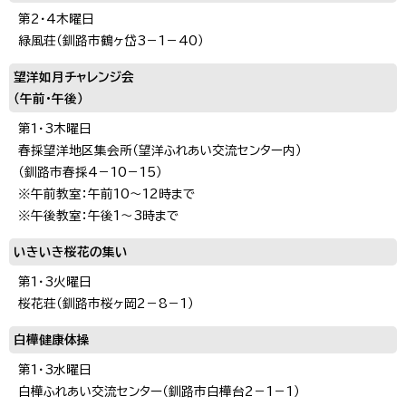
第2・4木曜日
緑風荘（釧路市鶴ヶ岱3－1－40）
望洋如月チャレンジ会
（午前・午後）
第1・3木曜日
春採望洋地区集会所（望洋ふれあい交流センター内）
（釧路市春採4－10－15）
※午前教室：午前10～12時まで
※午後教室：午後1～3時まで
いきいき桜花の集い
第1・3火曜日
桜花荘（釧路市桜ヶ岡2－8－1）
白樺健康体操
第1・3水曜日
白樺ふれあい交流センター（釧路市白樺台2－1－1）