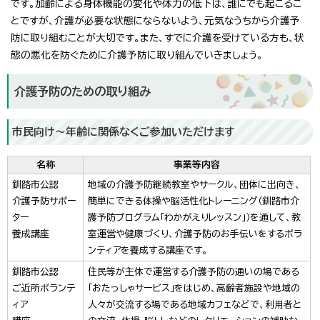
です。加齢による身体機能の変化や体力の低下は、誰にでも起こるこ
とですが、介護が必要な状態にならないよう、元気なうちから介護予
防に取り組むことが大切です。また、すでに介護を受けている方も、状
態の悪化を防ぐために介護予防に取り組んでいきましょう。
介護予防のための取り組み
市民向け～年齢に関係なくご参加いただけます
名称
事業等内容
釧路市公認
地域の介護予防継続教室やサークル、団体に出向き、
介護予防サポー
簡単にできる体操や脳活性化トレーニング（釧路市介
ター
護予防プログラム「わかがえりレッスン」）を通して、教
養成講座
室運営や健康づくり、介護予防のお手伝いをするボラ
ンティアを養成する講座です。
釧路市公認
住民等が主体で運営する介護予防の通いの場である
ご近所ボランテ
「おたっしゃサービス」をはじめ、高齢者施設や地域の
ィア
人々が交流する場である地域カフェなどで、利用者と