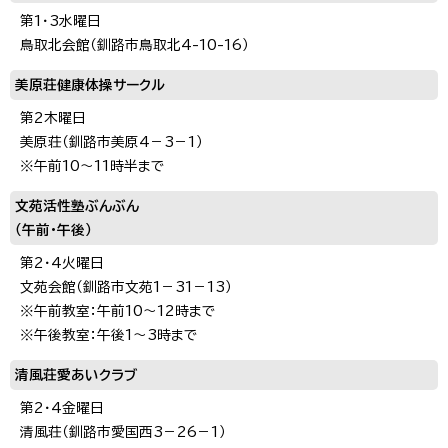
第1・3水曜日
鳥取北会館（釧路市鳥取北4-10-16）
美原荘健康体操サークル
第2木曜日
美原荘（釧路市美原4－3－1）
※午前10～11時半まで
文苑活性塾ぶんぶん
（午前・午後）
第2・4火曜日
文苑会館（釧路市文苑1－31－13）
※午前教室：午前10～12時まで
※午後教室：午後1～3時まで
清風荘愛あいクラブ
第2・4金曜日
清風荘（釧路市愛国西3－26－1）