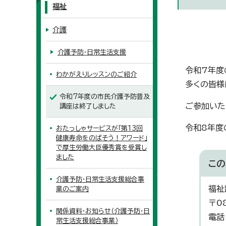
福祉
介護
介護予防・日常生活支援
令和7年度
わかがえりレッスンのご紹介
多くの皆様
令和7年度の市民介護予防普及
ご参加いた
講座は終了しました
令和8年度
おたっしゃサービスが「第13回
健康寿命をのばそう！アワード」
で厚生労働大臣優秀賞を受賞し
ました
この
介護予防・日常生活支援総合事
福祉
業のご案内
〒0
関係資料・お知らせ（介護予防・日
電話
常生活支援総合事業）