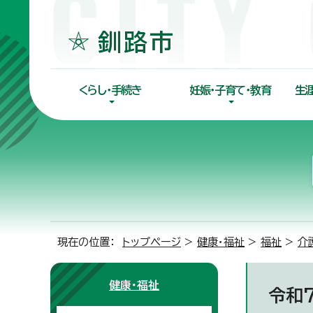
くらし・手続き
妊娠・子育て・教育
生
現在の位置：
トップページ
>
健康・福祉
>
福祉
>
介
健康・福祉
令和