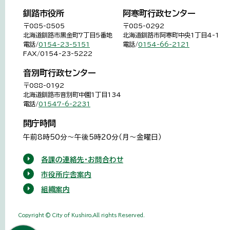
釧路市役所
阿寒町行政センター
〒085-8505
〒085-0292
北海道釧路市黒金町7丁目5番地
北海道釧路市阿寒町中央1丁目4-1
電話/
0154-23-5151
電話/
0154-66-2121
FAX/0154-23-5222
音別町行政センター
〒088-0192
北海道釧路市音別町中園1丁目134
電話/
01547-6-2231
開庁時間
午前8時50分～午後5時20分（月～金曜日）
各課の連絡先・お問合わせ
市役所庁舎案内
組織案内
Copyright © City of Kushiro,All rights Reserved.