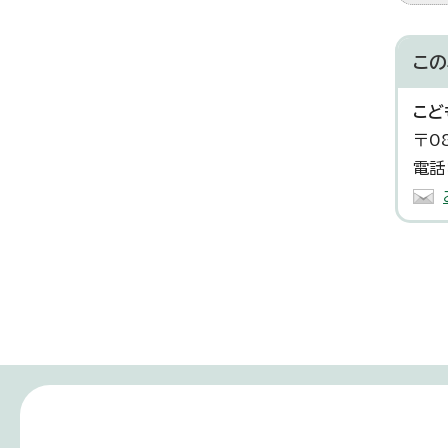
この
こど
〒0
電話