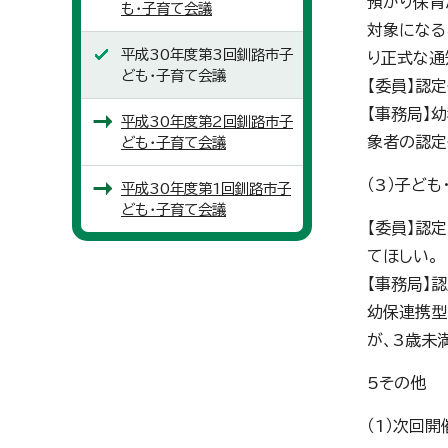
預かり保育
も・子育て会議
対象になる
平成30年度第3回釧路市子
り正式な通
ども・子育て会議
【委員】認
【事務局】
平成30年度第2回釧路市子
象者の認定
ども・子育て会議
（3）子ど
平成30年度第1回釧路市子
ども・子育て会議
【委員】認
てほしい。
【事務局】
幼保連携型
が、3歳未
5その他
（1）次回