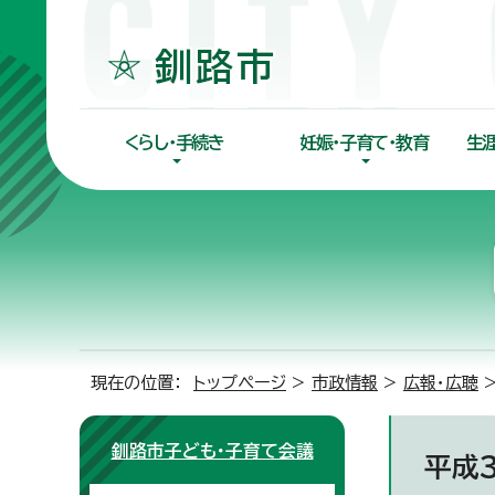
くらし・手続き
妊娠・子育て・教育
生
現在の位置：
トップページ
>
市政情報
>
広報・広聴
釧路市子ども・子育て会議
平成