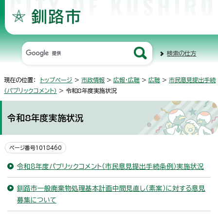
検索の仕方
現在の位置：
トップページ
>
市政情報
>
広報・広聴
>
広聴
>
市民意見提出手続
（パブリックコメント）
> 令和8年度実施状況
令和8年度実施状況
ページ番号1018460
令和8年度パブリックコメント（市民意見提出手続条例）実施状況
釧路市一般廃棄物処理基本計画中間見直し（素案）に対する意見
募集について