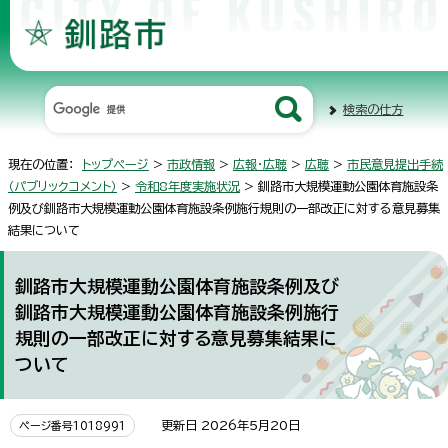
検索の仕方
現在の位置：
トップページ
>
市政情報
>
広報・広聴
>
広聴
>
市民意見提出手続
（パブリックコメント）
>
令和8年度実施状況
> 釧路市大規模運動公園体育施設条
例及び釧路市大規模運動公園体育施設条例施行規則の一部改正に対する意見募集
結果について
釧路市大規模運動公園体育施設条例及び
釧路市大規模運動公園体育施設条例施行
規則の一部改正に対する意見募集結果に
ついて
更新日 2026年5月20日
ページ番号1018991