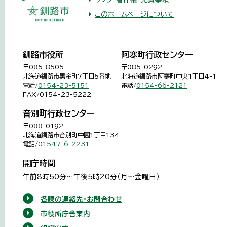
このホームページについて
釧路市役所
阿寒町行政センター
〒085-8505
〒085-0292
北海道釧路市黒金町7丁目5番地
北海道釧路市阿寒町中央1丁目4-1
電話/
0154-23-5151
電話/
0154-66-2121
FAX/0154-23-5222
音別町行政センター
〒088-0192
北海道釧路市音別町中園1丁目134
電話/
01547-6-2231
開庁時間
午前8時50分～午後5時20分（月～金曜日）
各課の連絡先・お問合わせ
市役所庁舎案内