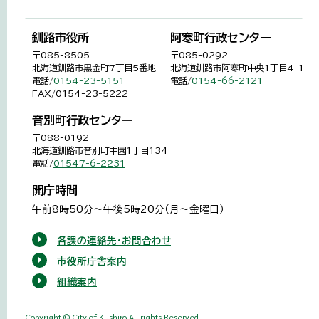
釧路市役所
阿寒町行政センター
〒085-8505
〒085-0292
北海道釧路市黒金町7丁目5番地
北海道釧路市阿寒町中央1丁目4-1
電話/
0154-23-5151
電話/
0154-66-2121
FAX/0154-23-5222
音別町行政センター
〒088-0192
北海道釧路市音別町中園1丁目134
電話/
01547-6-2231
開庁時間
午前8時50分～午後5時20分（月～金曜日）
各課の連絡先・お問合わせ
市役所庁舎案内
組織案内
Copyright © City of Kushiro,All rights Reserved.