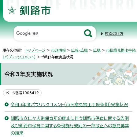
検索の仕方
現在の位置：
トップページ
>
市政情報
>
広報・広聴
>
広聴
>
市民意見提出手続
（パブリックコメント）
> 令和3年度実施状況
令和3年度実施状況
ページ番号1003412
令和3年度パブリックコメント（市民意見提出手続条例）実施状況
釧路市立仁々志別保育所の廃止に伴う釧路市保育に関する条例
及び釧路市保育に関する条例施行規則の一部改正への意見募集
の結果