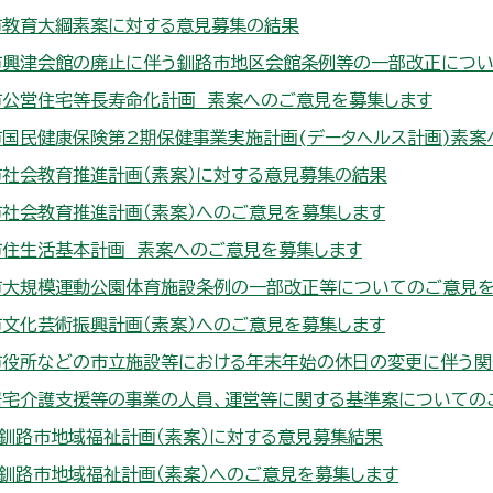
市教育大綱素案に対する意見募集の結果
市興津会館の廃止に伴う釧路市地区会館条例等の一部改正につい
市公営住宅等長寿命化計画 素案へのご意見を募集します
市国民健康保険第2期保健事業実施計画(データヘルス計画)素案
社会教育推進計画（素案）に対する意見募集の結果
社会教育推進計画（素案）へのご意見を募集します
市住生活基本計画 素案へのご意見を募集します
市大規模運動公園体育施設条例の一部改正等についてのご意見を
文化芸術振興計画（素案）へのご意見を募集します
市役所などの市立施設等における年末年始の休日の変更に伴う関
居宅介護支援等の事業の人員、運営等に関する基準案についての
釧路市地域福祉計画（素案）に対する意見募集結果
釧路市地域福祉計画（素案）へのご意見を募集します