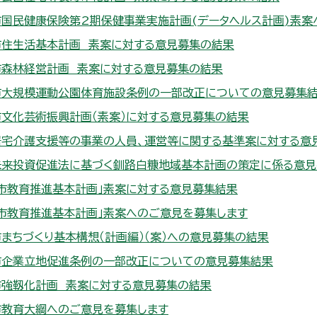
市国民健康保険第2期保健事業実施計画(データヘルス計画)素案
市住生活基本計画 素案に対する意見募集の結果
市森林経営計画 素案に対する意見募集の結果
市大規模運動公園体育施設条例の一部改正についての意見募集
文化芸術振興計画（素案）に対する意見募集の結果
居宅介護支援等の事業の人員、運営等に関する基準案に対する意
未来投資促進法に基づく釧路白糠地域基本計画の策定に係る意見
市教育推進基本計画」素案に対する意見募集結果
市教育推進基本計画」素案へのご意見を募集します
まちづくり基本構想（計画編）（案）への意見募集の結果
市企業立地促進条例の一部改正についての意見募集結果
市強靱化計画 素案に対する意見募集の結果
市教育大綱へのご意見を募集します