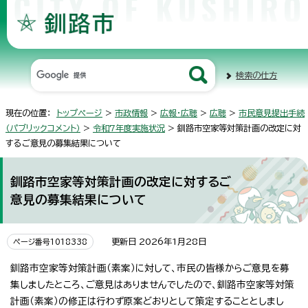
検索の仕方
現在の位置：
トップページ
>
市政情報
>
広報・広聴
>
広聴
>
市民意見提出手続
（パブリックコメント）
>
令和7年度実施状況
> 釧路市空家等対策計画の改定に対
するご意見の募集結果について
釧路市空家等対策計画の改定に対するご
意見の募集結果について
更新日 2026年1月28日
ページ番号1018338
釧路市空家等対策計画（素案）に対して、市民の皆様からご意見を募
集しましたところ、ご意見はありませんでしたので、釧路市空家等対策
計画（素案）の修正は行わず原案どおりとして策定することとしまし