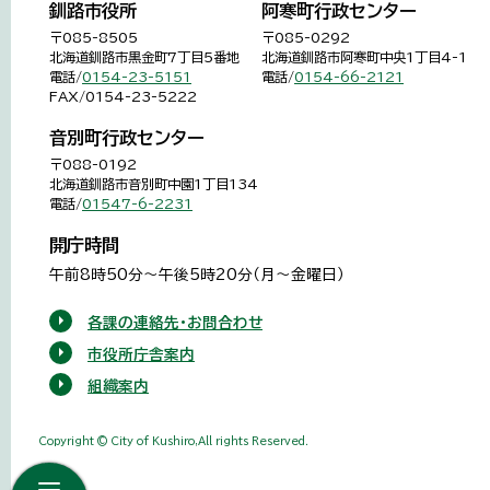
釧路市役所
阿寒町行政センター
〒085-8505
〒085-0292
北海道釧路市黒金町7丁目5番地
北海道釧路市阿寒町中央1丁目4-1
電話/
0154-23-5151
電話/
0154-66-2121
FAX/0154-23-5222
音別町行政センター
〒088-0192
北海道釧路市音別町中園1丁目134
電話/
01547-6-2231
開庁時間
午前8時50分～午後5時20分（月～金曜日）
各課の連絡先・お問合わせ
市役所庁舎案内
組織案内
Copyright © City of Kushiro,All rights Reserved.