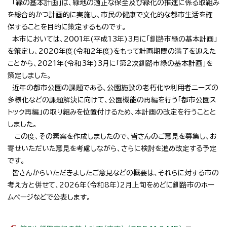
「緑の基本計画」は、緑地の適正な保全及び緑化の推進に係る取組み
を総合的かつ計画的に実施し、市民の健康で文化的な都市生活を確
保することを目的に策定するものです。
本市においては、2001年(平成13年)3月に「釧路市緑の基本計画」
を策定し、2020年度(令和2年度)をもって計画期間の満了を迎えた
ことから、2021年(令和3年)3月に「第2次釧路市緑の基本計画」を
策定しました。
近年の都市公園の課題である、公園施設の老朽化や利用者ニーズの
多様化などの課題解決に向けて、公園機能の再編を行う「都市公園ス
トック再編」の取り組みを位置付けるため、本計画の改定を行うことと
しました。
この度、その素案を作成しましたので、皆さんのご意見を募集し、お
寄せいただいた意見を考慮しながら、さらに検討を進め改定する予定
です。
皆さんからいただきましたご意見などの概要は、それらに対する市の
考え方と併せて、2026年（令和8年）2月上旬をめどに釧路市のホー
ムページなどで公表します。