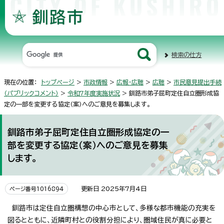
検索の仕方
現在の位置：
トップページ
>
市政情報
>
広報・広聴
>
広聴
>
市民意見提出手続
（パブリックコメント）
>
令和7年度実施状況
> 釧路市弟子屈町定住自立圏形成協
定の一部を変更する協定（案）へのご意見を募集します。
釧路市弟子屈町定住自立圏形成協定の一
部を変更する協定（案）へのご意見を募集
します。
更新日 2025年7月4日
ページ番号1016894
釧路市は定住自立圏構想の中心市として、多様な都市機能の充実を
図るとともに、近隣町村との役割分担により、圏域住民が真に必要と