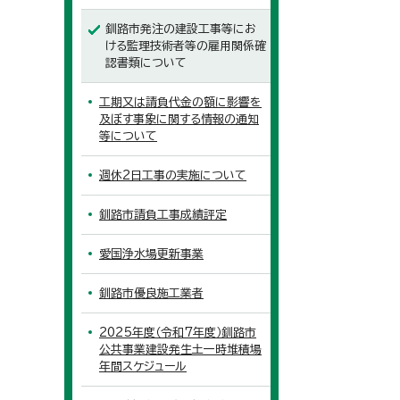
釧路市発注の建設工事等にお
ける監理技術者等の雇用関係確
認書類について
工期又は請負代金の額に影響を
及ぼす事象に関する情報の通知
等について
週休2日工事の実施について
釧路市請負工事成績評定
愛国浄水場更新事業
釧路市優良施工業者
2025年度（令和7年度）釧路市
公共事業建設発生土一時堆積場
年間スケジュール