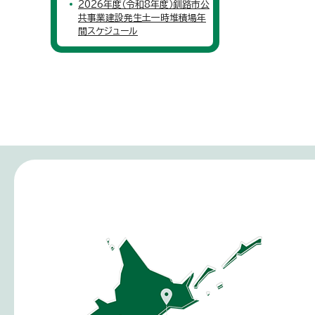
2026年度（令和8年度）釧路市公
共事業建設発生土一時堆積場年
間スケジュール