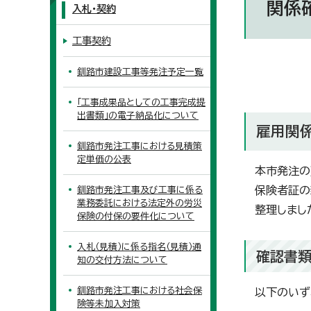
関係
入札・契約
工事契約
釧路市建設工事等発注予定一覧
「工事成果品としての工事完成提
出書類」の電子納品化について
雇用関
釧路市発注工事における見積策
定単価の公表
本市発注の
保険者証の
釧路市発注工事及び工事に係る
業務委託における法定外の労災
整理しまし
保険の付保の要件化について
入札（見積）に係る指名（見積）通
確認書
知の交付方法について
釧路市発注工事における社会保
以下のいず
険等未加入対策