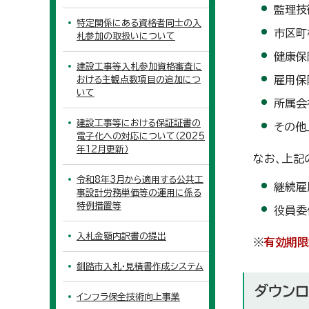
監理技
特定関係にある資格者同士の入
市区町
札参加の取扱いについて
健康保
建設工事等入札参加資格審査に
雇用保
おける主観点数項目の追加につ
いて
所属会
建設工事等における保証証書の
その他
電子化への対応について（2025
年12月更新）
なお、上記
令和8年3月から適用する公共工
継続雇
事設計労務単価等の運用に係る
特例措置等
役員委
入札金額内訳書の提出
※
有効期限
釧路市入札・見積書作成システム
ダウンロ
インフラ保全技術向上事業