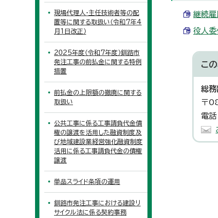
現場代理人・主任技術者等の配
継続雇用
置等に関する取扱い（令和7年4
役人委任
月1日改正）
2025年度（令和7年度）釧路市
発注工事の前払金に関する特例
この
措置
総務
前払金の上限額の撤廃に関する
〒0
取扱い
電話
公共工事に係る工事請負代金債
権の譲渡を活用した融資制度及
び地域建設業経営強化融資制度
活用に係る工事請負代金の債権
譲渡
単品スライド条項の運用
釧路市発注工事における建設リ
サイクル法に係る契約事務