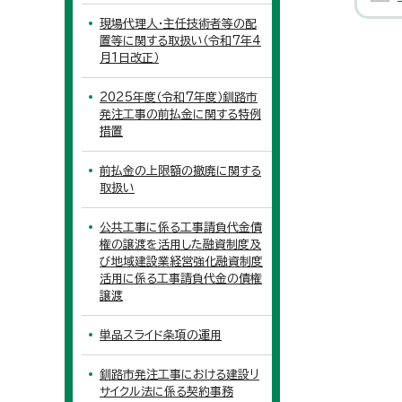
現場代理人・主任技術者等の配
置等に関する取扱い（令和7年4
月1日改正）
2025年度（令和7年度）釧路市
発注工事の前払金に関する特例
措置
前払金の上限額の撤廃に関する
取扱い
公共工事に係る工事請負代金債
権の譲渡を活用した融資制度及
び地域建設業経営強化融資制度
活用に係る工事請負代金の債権
譲渡
単品スライド条項の運用
釧路市発注工事における建設リ
サイクル法に係る契約事務