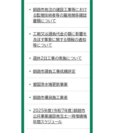
釧路市発注の建設工事等におけ
る監理技術者等の雇用関係確認
書類について
工期又は請負代金の額に影響を
及ぼす事象に関する情報の通知
等について
週休2日工事の実施について
釧路市請負工事成績評定
愛国浄水場更新事業
釧路市優良施工業者
2025年度（令和7年度）釧路市
公共事業建設発生土一時堆積場
年間スケジュール