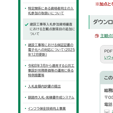
※加点と
特定関係にある資格者同士の入
札参加の取扱いについて
ダウンロ
建設工事等入札参加資格審査
における主観点数項目の追加に
ついて
主観点数
建設工事等における保証証書の
電子化への対応について（2025
PDF
年12月更新）
いウ
令和8年3月から適用する公共工
事設計労務単価等の運用に係る
特例措置等
この
入札金額内訳書の提出
総務
〒0
釧路市入札・見積書作成システム
電話
インフラ保全技術向上事業