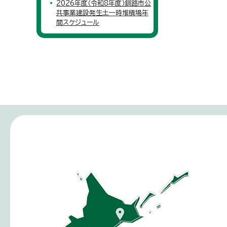
2026年度（令和8年度）釧路市公
共事業建設発生土一時堆積場年
間スケジュール