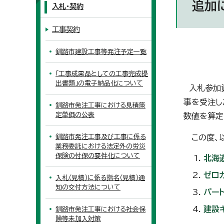
追加
入札・契約
工事契約
釧路市建設工事等発注予定一覧
「工事成果品としての工事完成提
出書類」の電子納品化について
入札参加資
事を受注し
釧路市発注工事における見積策
定単価の公表
数値を算定
釧路市発注工事及び工事に係る
この度、以
業務委託における法定外の労災
保険の付保の要件化について
北海
ゼロ
入札（見積）に係る指名（見積）通
知の交付方法について
パー
建設
釧路市発注工事における社会保
険等未加入対策