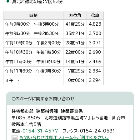
真北と磁北の差：7度53分
時刻
方位角
倍率
午前9時00分 午後3時00分
41度29分
4.823
午前9時30分 午後2時30分
35度21分
3.700
午前10時00分 午後2時00分
28度51分
3.071
午前10時30分 午後1時30分
22度00分
2.690
午前11時00分 午後1時00分
14度51分
2.459
午前11時30分 午後0時30分
7度29分
2.334
正午 ‐
0度00分
2.294
このページに関する
お問い合わせ
住宅都市部 建築指導課 建築審査係
〒085-8505 北海道釧路市黒金町7丁目5番地 釧路市
役所本庁舎5階
電話：
0154-31-4577
ファクス：0154-24-0581
お問い合わせは専用フォームをご利用ください。