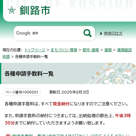
検索の仕方
現在の位置：
トップページ
>
まちづくり・環境
>
都市・建築
>
建築
>
建築確認
申請
> 各種申請手数料一覧
各種申請手数料一覧
更新日 2026年8月3日
ページ番号1006081
各種申請手数料は、すべて
現金納付
になりますのでご注意ください。
また、申請手数料の納付につきましては、出納処理の都合上、
午後3時
30分
までに納付していただきますようお願い致します。