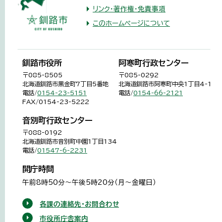
リンク・著作権・免責事項
このホームページについて
釧路市役所
阿寒町行政センター
〒085-8505
〒085-0292
北海道釧路市黒金町7丁目5番地
北海道釧路市阿寒町中央1丁目4-1
電話/
0154-23-5151
電話/
0154-66-2121
FAX/0154-23-5222
音別町行政センター
〒088-0192
北海道釧路市音別町中園1丁目134
電話/
01547-6-2231
開庁時間
午前8時50分～午後5時20分（月～金曜日）
各課の連絡先・お問合わせ
市役所庁舎案内