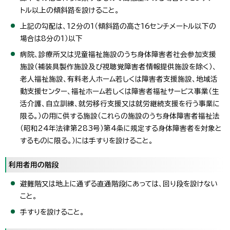
トル以上の傾斜路を設けること。
上記の勾配は、12分の1（傾斜路の高さ16センチメートル以下の
場合は8分の1）以下
病院、診療所又は児童福祉施設のうち身体障害者社会参加支援
施設（補装具製作施設及び視聴覚障害者情報提供施設を除く）、
老人福祉施設、有料老人ホーム若しくは障害者支援施設、地域活
動支援センター、福祉ホーム若しくは障害者福祉サービス事業（生
活介護、自立訓練、就労移行支援又は就労継続支援を行う事業に
限る。）の用に供する施設（これらの施設のうち身体障害者福祉法
（昭和24年法律第283号）第4条に規定する身体障害者を対象と
するものに限る。）には手すりを設けること。
利用者用の階段
避難階又は地上に通ずる直通階段にあっては、回り段を設けない
こと。
手すりを設けること。