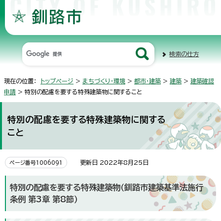
検索の仕方
現在の位置：
トップページ
>
まちづくり・環境
>
都市・建築
>
建築
>
建築確認
申請
> 特別の配慮を要する特殊建築物に関すること
特別の配慮を要する特殊建築物に関する
こと
更新日 2022年8月25日
ページ番号1006091
特別の配慮を要する特殊建築物（釧路市建築基準法施行
条例 第3章 第8節）