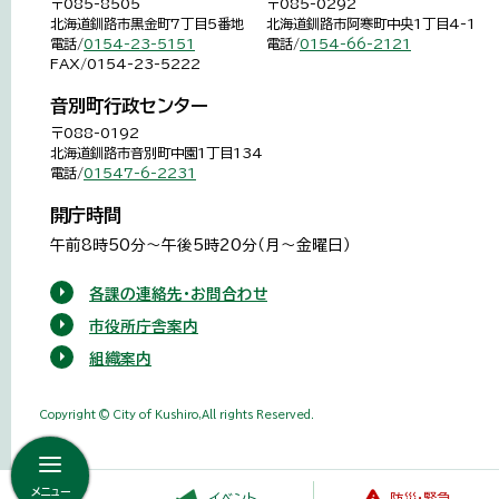
〒085-8505
〒085-0292
北海道釧路市黒金町7丁目5番地
北海道釧路市阿寒町中央1丁目4-1
電話/
0154-23-5151
電話/
0154-66-2121
FAX/0154-23-5222
音別町行政センター
〒088-0192
北海道釧路市音別町中園1丁目134
電話/
01547-6-2231
開庁時間
午前8時50分～午後5時20分（月～金曜日）
各課の連絡先・お問合わせ
市役所庁舎案内
組織案内
Copyright © City of Kushiro,All rights Reserved.
メニュー
イベント
防災・緊急