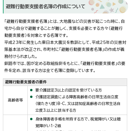
避難行動要支援者名簿の作成について
「避難行動要支援者名簿」とは、大地震などの災害が起こった時に、自
宅から自分で避難することが難しく、支援を必要とする方々（避難行
動要支援者）を対象とする名簿です。
平成23年に発生した東日本大震災を教訓として、平成25年の災害対
策基本法が改正され、市町村に「避難行動要支援者名簿」の作成が義
務付けられました。
釧路市では、国が定める取組指針をもとに、「避難行動要支援者」の要
件を定め、該当する方は全て名簿に登録しています。
避難行動要支援者の要件
要介護認定3以上の認定を受けている方
介護認定調査による障害高齢者の日常生活自立度
高齢者等
（寝たきり度）B・C、又は認知症高齢者の日常生活自
立度3.以上に該当する方
身体障害者手帳を所持する方で、視覚障がい又は聴
覚障がい1・2級