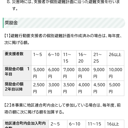
災害時には、支援者が個別避難計画に沿った避難支援を行いま
す。
奨励金
【1】避難行動要支援者の個別避難計画を作成済みの場合は、毎年度、
次に掲げる額。
要支援者数
1～5
6～10
11～
16～
21～
26以上
15
20
25
奨励金の額 1
5,000
6,000
7,000
8,000
9,000
10,000
年目
円
円
円
円
円
円
奨励金の額
2,500
3,000
3,500
4,000
4,500
5,000
2年目以降
円
円
円
円
円
円
【2】本事業に地区連合町内会として参加している場合は、毎年度、前
項の額に次に掲げる額を加算する。
地区連合町内会加入町内
2～5
6～10
11～15
16以上