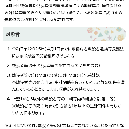
助料」や「戦傷病者戦没者遺族等援護法による遺族年金」等を受ける
方（戦没者等の妻や父母等）がいない場合に、下記対象者に該当する
先順位のご遺族1名に対し支給されます。
対象者
令和7年（2025年）4月1日までに戦傷病者戦没者遺族等援護法
による弔慰金の受給権を取得した方
戦没者等の子（戦没者等の死亡当時の胎児も含む）
戦没者等の（1）父母（2）孫（3）祖父母（4）兄弟姉妹
※戦没者等の死亡当時、生計関係を有していること等の要件を満
たしているかどうかにより、順番が入れ替わります。
上記1から3以外の戦没者等の三親等内の親族（甥、姪 等）
※戦没者等の死亡時まで引き続き1年以上の生計関係を有して
いた方に限ります。
※3、4については、戦没者等の死亡時に生まれていることが前提とな