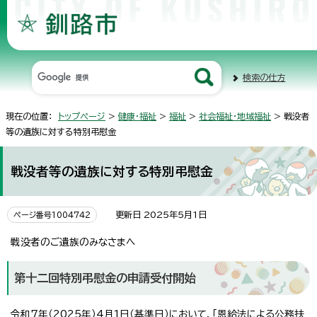
検索の仕方
現在の位置：
トップページ
>
健康・福祉
>
福祉
>
社会福祉・地域福祉
> 戦没者
等の遺族に対する特別弔慰金
戦没者等の遺族に対する特別弔慰金
更新日 2025年5月1日
ページ番号1004742
戦没者のご遺族のみなさまへ
第十二回特別弔慰金の申請受付開始
令和7年（2025年）4月1日（基準日）において、「恩給法による公務扶