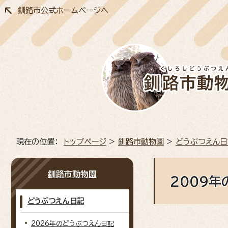
釧路市公式ホームページへ
現在の位置：
トップページ
>
釧路市動物園
>
どうぶつえん日
釧路市動物園
2009
どうぶつえん日記
2026年のどうぶつえん日記