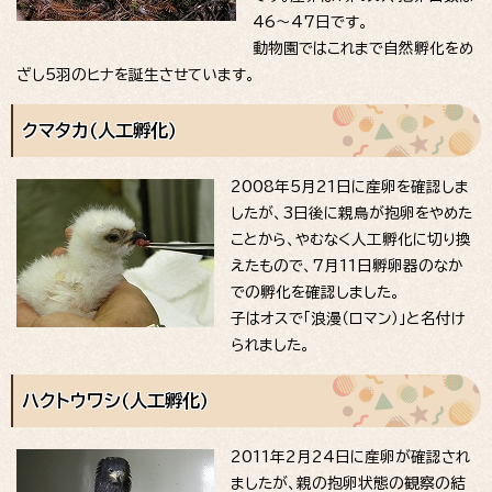
46～47日です。
動物園ではこれまで自然孵化をめ
ざし5羽のヒナを誕生させています。
クマタカ（人工孵化）
2008年5月21日に産卵を確認しま
したが、3日後に親鳥が抱卵をやめた
ことから、やむなく人工孵化に切り換
えたもので、7月11日孵卵器のなか
での孵化を確認しました。
子はオスで「浪漫（ロマン）」と名付け
られました。
ハクトウワシ（人工孵化）
2011年2月24日に産卵が確認され
ましたが、親の抱卵状態の観察の結