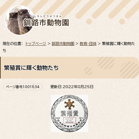
現在の位置：
トップページ
>
釧路市動物園
>
教育・団体
> 繁殖賞に輝く動物た
ち
繁殖賞に輝く動物たち
更新日 2022年8月25日
ページ番号1001634