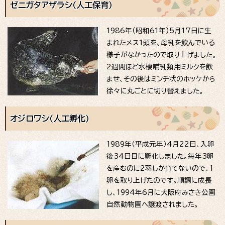
ゼニガタアザラシ（人工保育）
1986年（昭和61年）5月17日に生
まれたメス1頭を、母乳を飲んでいる
様子がなかったので取り上げました。
2週間ほど水棲哺乳類用ミルクを飲
ませ、その後はミンチ状のホッケから
徐々に丸ごとに切り替えました。
オジロワシ（人工孵化）
1989年（平成元年）4月22日、入卵
後34日目に孵化しました。毎年3卵
を産むのに2羽しか育てないので、1
卵を取り上げたのです。順調に成長
し、1994年6月に大阪府みさき公園
自然動物園へ譲渡されました。