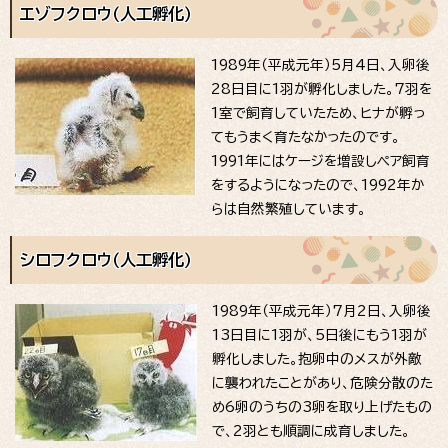
エゾフクロウ（人工孵化）
1989年（平成元年）5月4日、入卵後
28日目に1羽が孵化しました。7羽を
1室で飼育していたため、ヒナが孵っ
てもうまく育たなかったのです。
1991年にはケージを増設しペア飼育
をするようになったので、1992年か
らは自然繁殖しています。
シロフクロウ（人工孵化）
1989年（平成元年）7月2日、入卵後
13日目に1羽が、5日後にもう1羽が
孵化しました。抱卵中のメスが外敵
に襲われたことがあり、危険分散のた
め6卵のうちの3卵を取り上げたもの
で、2羽とも順調に成育しました。