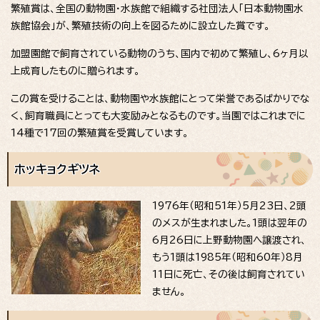
繁殖賞は、全国の動物園・水族館で組織する社団法人「日本動物園水
族館協会」が、繁殖技術の向上を図るために設立した賞です。
加盟園館で飼育されている動物のうち、国内で初めて繁殖し、6ヶ月以
上成育したものに贈られます。
この賞を受けることは、動物園や水族館にとって栄誉であるばかりでな
く、飼育職員にとっても大変励みとなるものです。当園ではこれまでに
14種で17回の繁殖賞を受賞しています。
ホッキョクギツネ
1976年（昭和51年）5月23日、2頭
のメスが生まれました。1頭は翌年の
6月26日に上野動物園へ譲渡され、
もう1頭は1985年（昭和60年）8月
11日に死亡、その後は飼育されてい
ません。