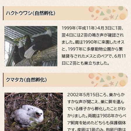
ハクトウワシ（自然孵化）
1999年（平成11年）4月3日に1羽、
翌4日には2羽の鳴き声が確認され
ました。親は1990年に来園したオス
と、1997年に多摩動物公園から繁
殖貸与されたメスとのペアで、6月11
日に2羽とも巣立ちました。
クマタカ（自然孵化）
2002年5月15日ころ、巣からか
すかな声が聞こえ、巣に餌を運ん
でいる様子から孵化したことがわ
かりました。両親は1988年からペ
ア飼育を始めたどちらも保護個体
です。産卵は1卵のみ、抱卵日数は