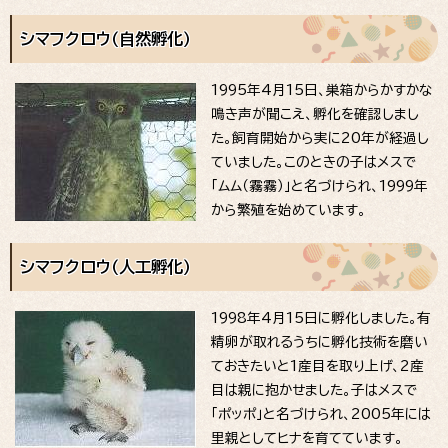
シマフクロウ（自然孵化）
1995年4月15日、巣箱からかすかな
鳴き声が聞こえ、孵化を確認しまし
た。飼育開始から実に20年が経過し
ていました。このときの子はメスで
「ムム（霧霧）」と名づけられ、1999年
から繁殖を始めています。
シマフクロウ（人工孵化）
1998年4月15日に孵化しました。有
精卵が取れるうちに孵化技術を磨い
ておきたいと1産目を取り上げ、2産
目は親に抱かせました。子はメスで
「ポッポ」と名づけられ、2005年には
里親としてヒナを育てています。