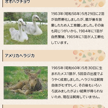
オオハクチョウ
1983年（昭和58年）5月29日に2羽
が自然孵化しましたが、親が巣を放
棄したため人工育雛しました。その後
も同じつがいから、1984年に1羽が
自然繁殖、1985年に1羽が人工孵化
しています。
アメリカヘラジカ
1985年（昭和60年）5月30日に生
まれたメス1頭が、5回目の出産でよ
うやく成育しました。ヘラジカは飼育
自体がむずかしく、その後もいろい
ろ試みましたがよい結果が得られな
いため、現在は飼育していません。