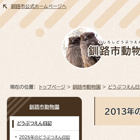
釧路市公式ホームページへ
現在の位置：
トップページ
>
釧路市動物園
>
どうぶつえん日
釧路市動物園
2013年
どうぶつえん日記
2026年のどうぶつえん日記