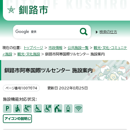
検索の仕方
現在の位置：
トップページ
>
市政情報
>
公共施設一覧
>
観光・文化・コミュニテ
ィ施設
>
観光・文化施設
> 釧路市阿寒国際ツルセンター 施設案内
釧路市阿寒国際ツルセンター 施設案内
更新日 2022年8月25日
ページ番号1007674
施設機能対応状況：