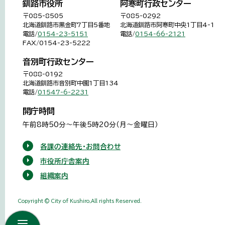
釧路市役所
阿寒町行政センター
〒085-8505
〒085-0292
北海道釧路市黒金町7丁目5番地
北海道釧路市阿寒町中央1丁目4-1
電話/
0154-23-5151
電話/
0154-66-2121
FAX/0154-23-5222
音別町行政センター
〒088-0192
北海道釧路市音別町中園1丁目134
電話/
01547-6-2231
開庁時間
午前8時50分～午後5時20分（月～金曜日）
各課の連絡先・お問合わせ
市役所庁舎案内
組織案内
Copyright © City of Kushiro,All rights Reserved.