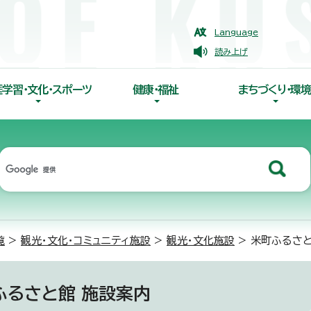
Language
読み上げ
涯学習・文化・スポーツ
健康・福祉
まちづくり・環境
覧
>
観光・文化・コミュニティ施設
>
観光・文化施設
> 米町ふるさと
ふるさと館 施設案内