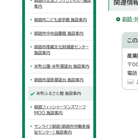
釧路市交流プラザさいわい 施設
関連情
案内
釧路・
釧路市こども遊学館 施設案内
釧路市中央図書館 施設案内
この
釧路市埋蔵文化財調査センター
施設案内
産業
〒0
米町公園・米町展望台 施設案内
電話
釧路市湿原展望台 施設案内
米町ふるさと館 施設案内
釧路フィッシャーマンズワーフ
MOO 施設案内
サンライフ釧路（釧路市労働者福
祉センター） 施設案内