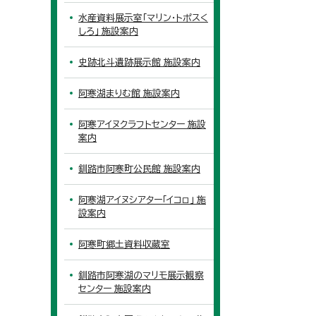
水産資料展示室「マリン・トポスく
しろ」 施設案内
史跡北斗遺跡展示館 施設案内
阿寒湖まりむ館 施設案内
阿寒アイヌクラフトセンター 施設
案内
釧路市阿寒町公民館 施設案内
阿寒湖アイヌシアター「イコㇿ」 施
設案内
阿寒町郷土資料収蔵室
釧路市阿寒湖のマリモ展示観察
センター 施設案内