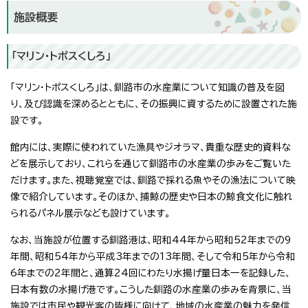
施設概要
「マリン・トポスくしろ」
「マリン・トポスくしろ」は、釧路市の水産業について知識の普及を図
り、及び認識を深めるとともに、その振興に資するために設置された施
設です。
館内には、実際に使われていた漁具やジオラマ、貴重な歴史的資料な
どを展示しており、これらを通じて釧路市の水産業の歩みをご覧いた
だけます。また、視聴覚室では、釧路で採れる魚やその漁法について映
像で紹介しています。そのほか、捕鯨の歴史や日本の鯨食文化に触れ
られるパネル展示なども設けています。
なお、当施設が位置する釧路港は、昭和44年から昭和52年までの9
年間、昭和54年から平成3年までの13年間、そして令和5年から令和
6年までの2年間と、通算24回にわたり水揚げ量日本一を記録した、
日本有数の水揚げ港です。こうした釧路の水産業の歩みを背景に、当
施設では市民や観光客の皆様に向けて、地域の水産業の魅力を発信