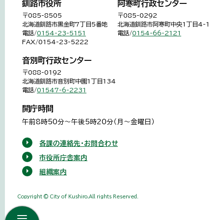
釧路市役所
阿寒町行政センター
〒085-8505
〒085-0292
北海道釧路市黒金町7丁目5番地
北海道釧路市阿寒町中央1丁目4-1
電話/
0154-23-5151
電話/
0154-66-2121
FAX/0154-23-5222
音別町行政センター
〒088-0192
北海道釧路市音別町中園1丁目134
電話/
01547-6-2231
開庁時間
午前8時50分～午後5時20分（月～金曜日）
各課の連絡先・お問合わせ
市役所庁舎案内
組織案内
Copyright © City of Kushiro,All rights Reserved.