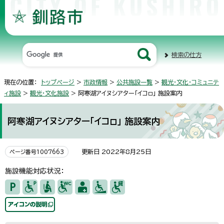
検索の仕方
現在の位置：
トップページ
>
市政情報
>
公共施設一覧
>
観光・文化・コミュニテ
ィ施設
>
観光・文化施設
> 阿寒湖アイヌシアター「イコㇿ」 施設案内
阿寒湖アイヌシアター「イコㇿ」 施設案内
更新日 2022年8月25日
ページ番号1007663
施設機能対応状況：