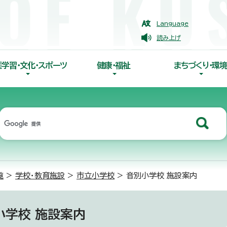
Language
読み上げ
涯学習・文化・スポーツ
健康・福祉
まちづくり・環境
覧
>
学校・教育施設
>
市立小学校
> 音別小学校 施設案内
小学校 施設案内