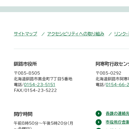
サイトマップ
アクセシビリティへの取り組み
リンク
釧路市役所
阿寒町行政セン
〒085-8505
〒085-0292
北海道釧路市黒金町7丁目5番地
北海道釧路市阿寒町
電話/
0154-23-5151
電話/
0154-66-
FAX/0154-23-5222
各課の連絡先
開庁時間
市役所庁舎
午前8時50分～午後5時20分（月