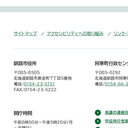
サイトマップ
アクセシビリティへの取り組み
リンク
釧路市役所
阿寒町行政セン
〒085-8505
〒085-0292
北海道釧路市黒金町7丁目5番地
北海道釧路市阿寒町
電話/
0154-23-5151
電話/
0154-66-
FAX/0154-23-5222
各課の連絡先
開庁時間
市役所庁舎
午前8時50分～午後5時20分（月