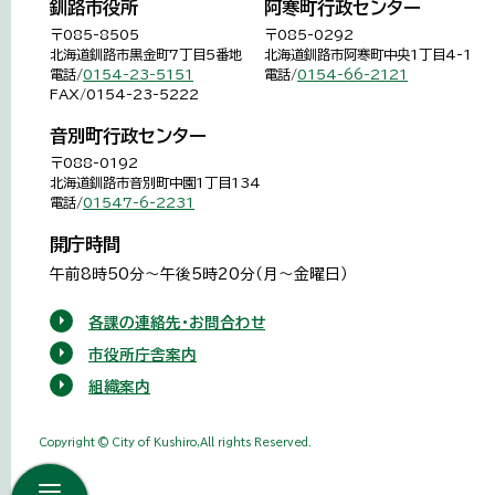
釧路市役所
阿寒町行政センター
〒085-8505
〒085-0292
北海道釧路市黒金町7丁目5番地
北海道釧路市阿寒町中央1丁目4-1
電話/
0154-23-5151
電話/
0154-66-2121
FAX/0154-23-5222
音別町行政センター
〒088-0192
北海道釧路市音別町中園1丁目134
電話/
01547-6-2231
開庁時間
午前8時50分～午後5時20分（月～金曜日）
各課の連絡先・お問合わせ
市役所庁舎案内
組織案内
Copyright © City of Kushiro,All rights Reserved.