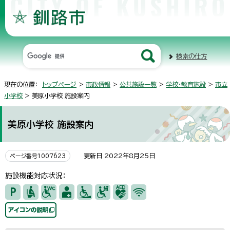
検索の仕方
現在の位置：
トップページ
>
市政情報
>
公共施設一覧
>
学校・教育施設
>
市立
小学校
> 美原小学校 施設案内
美原小学校 施設案内
更新日 2022年8月25日
ページ番号1007623
施設機能対応状況：