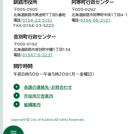
釧路市役所
阿寒町行政センター
〒085-8505
〒085-0292
北海道釧路市黒金町7丁目5番地
北海道釧路市阿寒町中央1丁目4-1
電話/
0154-23-5151
電話/
0154-66-2121
FAX/0154-23-5222
音別町行政センター
〒088-0192
北海道釧路市音別町中園1丁目134
電話/
01547-6-2231
開庁時間
午前8時50分～午後5時20分（月～金曜日）
各課の連絡先・お問合わせ
市役所庁舎案内
組織案内
Copyright © City of Kushiro,All rights Reserved.