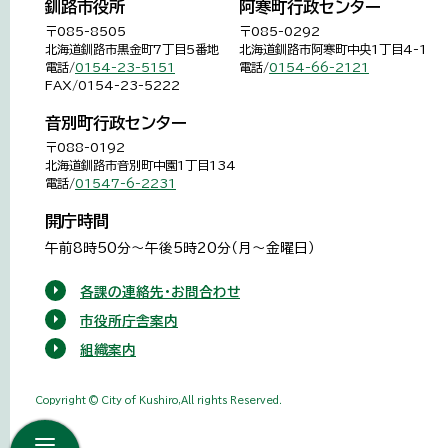
釧路市役所
阿寒町行政センター
〒085-8505
〒085-0292
北海道釧路市黒金町7丁目5番地
北海道釧路市阿寒町中央1丁目4-1
電話/
0154-23-5151
電話/
0154-66-2121
FAX/0154-23-5222
音別町行政センター
〒088-0192
北海道釧路市音別町中園1丁目134
電話/
01547-6-2231
開庁時間
午前8時50分～午後5時20分（月～金曜日）
各課の連絡先・お問合わせ
市役所庁舎案内
組織案内
Copyright © City of Kushiro,All rights Reserved.