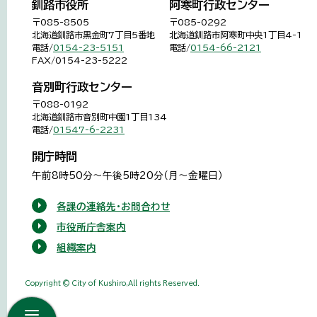
釧路市役所
阿寒町行政センター
〒085-8505
〒085-0292
北海道釧路市黒金町7丁目5番地
北海道釧路市阿寒町中央1丁目4-1
電話/
0154-23-5151
電話/
0154-66-2121
FAX/0154-23-5222
音別町行政センター
〒088-0192
北海道釧路市音別町中園1丁目134
電話/
01547-6-2231
開庁時間
午前8時50分～午後5時20分（月～金曜日）
各課の連絡先・お問合わせ
市役所庁舎案内
組織案内
Copyright © City of Kushiro,All rights Reserved.