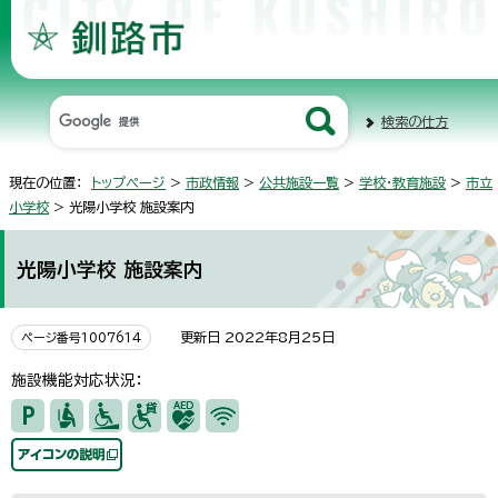
検索の仕方
現在の位置：
トップページ
>
市政情報
>
公共施設一覧
>
学校・教育施設
>
市立
小学校
> 光陽小学校 施設案内
光陽小学校 施設案内
更新日 2022年8月25日
ページ番号1007614
施設機能対応状況：