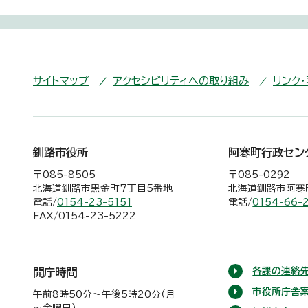
サイトマップ
アクセシビリティへの取り組み
リンク
釧路市役所
阿寒町行政セン
〒085-8505
〒085-0292
北海道釧路市黒金町7丁目5番地
北海道釧路市阿寒町
電話/
0154-23-5151
電話/
0154-66-
FAX/0154-23-5222
各課の連絡先
開庁時間
市役所庁舎
午前8時50分～午後5時20分（月