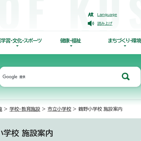
Language
読み上げ
涯学習・文化・スポーツ
健康・福祉
まちづくり・環境
覧
>
学校・教育施設
>
市立小学校
> 鶴野小学校 施設案内
小学校 施設案内