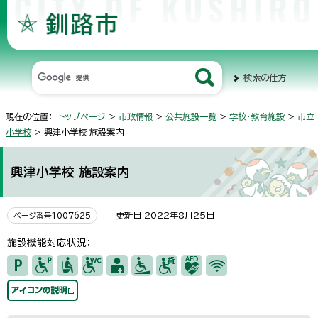
検索の仕方
現在の位置：
トップページ
>
市政情報
>
公共施設一覧
>
学校・教育施設
>
市立
小学校
> 興津小学校 施設案内
興津小学校 施設案内
更新日 2022年8月25日
ページ番号1007625
施設機能対応状況：