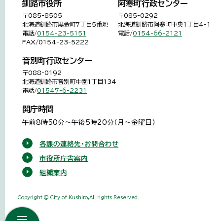
釧路市役所
阿寒町行政センター
〒085-8505
〒085-0292
北海道釧路市黒金町7丁目5番地
北海道釧路市阿寒町中央1丁目4-1
電話/
0154-23-5151
電話/
0154-66-2121
FAX/0154-23-5222
音別町行政センター
〒088-0192
北海道釧路市音別町中園1丁目134
電話/
01547-6-2231
開庁時間
午前8時50分～午後5時20分（月～金曜日）
各課の連絡先・お問合わせ
市役所庁舎案内
組織案内
Copyright © City of Kushiro,All rights Reserved.