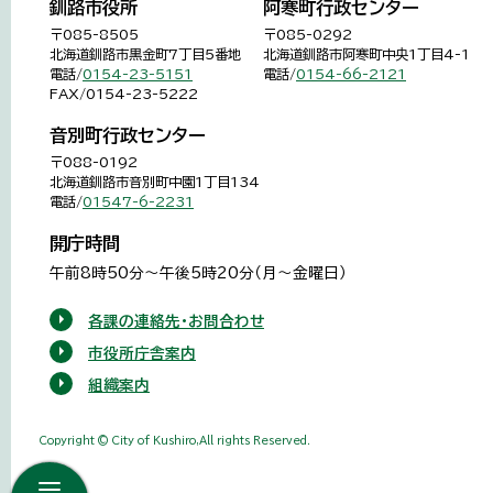
釧路市役所
阿寒町行政センター
〒085-8505
〒085-0292
北海道釧路市黒金町7丁目5番地
北海道釧路市阿寒町中央1丁目4-1
電話/
0154-23-5151
電話/
0154-66-2121
FAX/0154-23-5222
音別町行政センター
〒088-0192
北海道釧路市音別町中園1丁目134
電話/
01547-6-2231
開庁時間
午前8時50分～午後5時20分（月～金曜日）
各課の連絡先・お問合わせ
市役所庁舎案内
組織案内
Copyright © City of Kushiro,All rights Reserved.