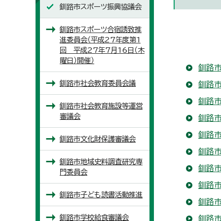
釧路市スポーツ振興協議会
釧路市スポーツ合宿誘致推
進委員会（平成27年度第1
回 平成27年7月16日（木
曜日）開催）
釧路市
釧路市社会教育委員会議
釧路市
釧路市
釧路市社会教育施設等運営
審議会
釧路市
釧路市
釧路市文化財保護審議会
釧路市
釧路市地域史料調査研究専
釧路市
門委員会
釧路市
釧路市子ども読書活動推進
釧路市
釧路市学校給食審議会
釧路市