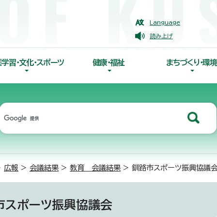
Language
読み上げ
涯学習・文化・スポーツ
健康・福祉
まちづくり・環境
>
広報
>
会議結果
>
教育 会議結果
> 釧路市スポーツ振興協議
市スポーツ振興協議会