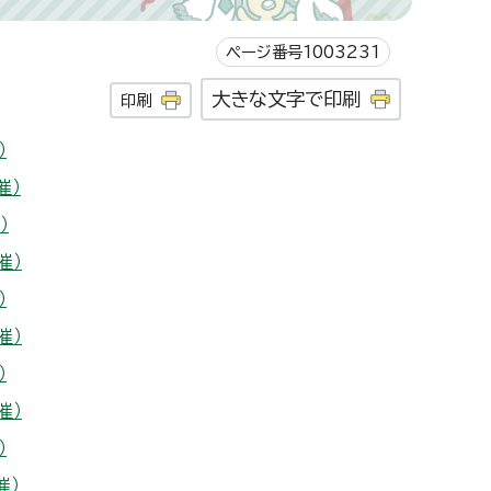
ページ番号1003231
大きな文字で印刷
印刷
）
催）
）
催）
）
催）
）
催）
）
催）