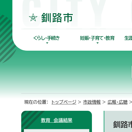
くらし・手続き
妊娠・子育て・教育
生
現在の位置：
トップページ
>
市政情報
>
広報・広聴
教育 会議結果
釧路