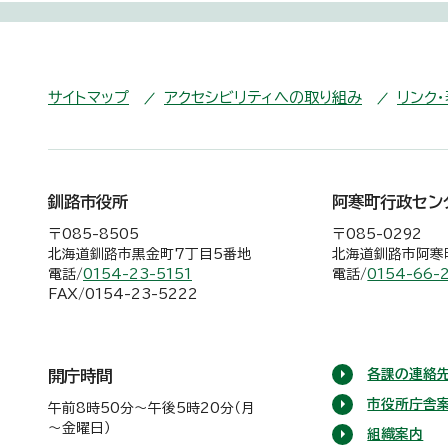
サイトマップ
アクセシビリティへの取り組み
リンク
釧路市役所
阿寒町行政セン
〒085-8505
〒085-0292
北海道釧路市黒金町7丁目5番地
北海道釧路市阿寒町
電話/
0154-23-5151
電話/
0154-66-
FAX/0154-23-5222
各課の連絡先
開庁時間
市役所庁舎
午前8時50分～午後5時20分（月
～金曜日）
組織案内