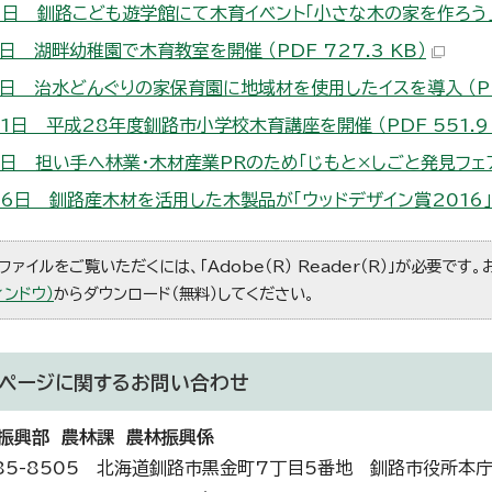
9日 釧路こども遊学館にて木育イベント「小さな木の家を作ろう」を開催
3日 湖畔幼稚園で木育教室を開催 （PDF 727.3 KB）
5日 治水どんぐりの家保育園に地域材を使用したイスを導入 （PDF 
21日 平成28年度釧路市小学校木育講座を開催 （PDF 551.9 
8日 担い手へ林業・木材産業PRのため「じもと×しごと発見フェア」に
26日 釧路産木材を活用した木製品が「ウッドデザイン賞2016」を受賞
ファイルをご覧いただくには、「Adobe（R） Reader（R）」が必要です
ィンドウ）
からダウンロード（無料）してください。
ページに関する
お問い合わせ
振興部 農林課 農林振興係
85-8505 北海道釧路市黒金町7丁目5番地 釧路市役所本