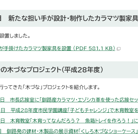
日 新たな担い手が設計・制作したカラマツ製家
設置しました。
が手掛けたカラマツ製家具を設置 （PDF 581.1 KB）
の木づなプロジェクト（平成28年度）
行ってきた「木づな」プロジェクトを紹介します。
2日 市長応接室に「釧路産カラマツ・エゾシカ革を使った応接セット」を
4日 平成28年度市民学園講座「子どもチャレンジ」で木育教室を開催 
0日 木育教室「木育ってなんだろう？ 魚箱トレイを作ろう！」に協力 
日 釧路発の建材・木製品の展示資材「くしろ木づなショーケース」が完成