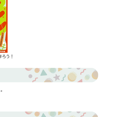
作ろう！
。