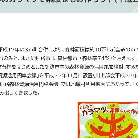
平成17年の3市町合併により、森林面積は約10万ha（全道の市で
市のみと、まさに釧路市は「森林都市」（森林率74％）と言えます
市有林をはじめとした釧路市内の森林資源の活用策を検討」する
資源活用円卓会議」を平成22年11月に設置（川上部会平成22年
「釧路森林資源活用円卓会議」では地域材利用拡大にあたって、「
み出してきました。