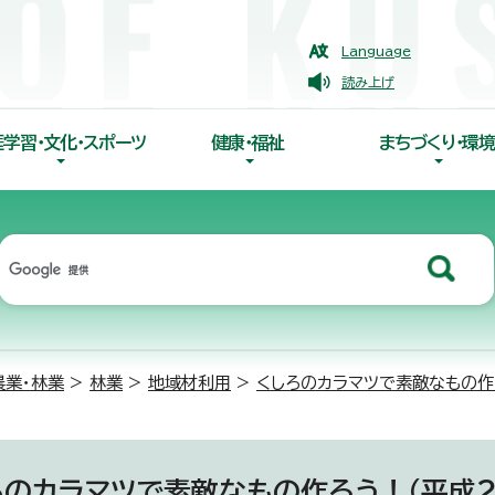
Language
読み上げ
涯学習・文化・スポーツ
健康・福祉
まちづくり・環境
農業・林業
>
林業
>
地域材利用
>
くしろのカラマツで素敵なもの作ろ
ろのカラマツで素敵なもの作ろう！（平成2