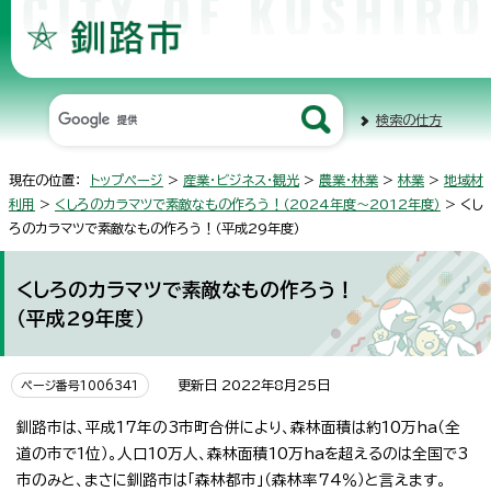
検索の仕方
現在の位置：
トップページ
>
産業・ビジネス・観光
>
農業・林業
>
林業
>
地域材
利用
>
くしろのカラマツで素敵なもの作ろう！（2024年度～2012年度）
> くし
ろのカラマツで素敵なもの作ろう！（平成29年度）
くしろのカラマツで素敵なもの作ろう！
（平成29年度）
更新日 2022年8月25日
ページ番号1006341
釧路市は、平成17年の3市町合併により、森林面積は約10万ha（全
道の市で1位）。人口10万人、森林面積10万haを超えるのは全国で3
市のみと、まさに釧路市は「森林都市」（森林率74％）と言えます。