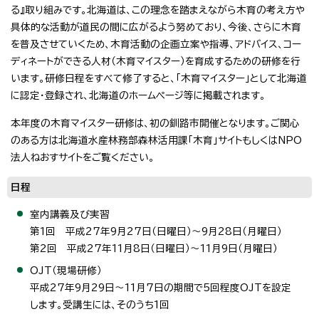
る』取り組みです。北海道は、この理念を踏まえながら木育の考え方や
具体的な活動が道民の間に広がるよう努めており、今後、さらに木育
を普及させていくため、木育活動の企画立案や指導、アドバイス、コー
ディネートができる人材（木育マイスター）を育成するための研修を行
います。研修日程をすべて修了すると、「木育マイスター」として北海道
に認定・登録され、北海道のホームページ等に掲載されます。
本年度の木育マイスター研修は、初の釧路市開催となります。ご関心
のある方は北海道水産林務部森林活用課「木育」サイトもしくはNPO
法人ねおすサイトをご覧ください。
日程
室内講義及び実習
第1回 平成27年9月27日（日曜日）～9月28日（月曜日）
第2回 平成27年11月8日（日曜日）～11月9日（月曜日）
OJT（現場研修）
平成27年9月29日～11月7日の期間で5回程度OJTを設定
します。受講生には、そのうち1回