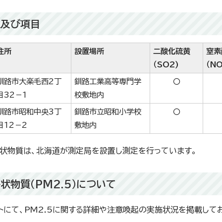
点及び項目
住所
設置場所
二酸化硫黄
窒素
（SO2)
（NO
釧路市大楽毛西2丁
釧路工業高等専門学
〇
目32－1
校敷地内
釧路市昭和中央3丁
釧路市立昭和小学校
〇
目12－2
敷地内
状物質は、北海道が測定局を設置し測定を行っています。
状物質（PM2.5）について
トにて、PM2.5に関する詳細や注意喚起の実施状況を掲載して