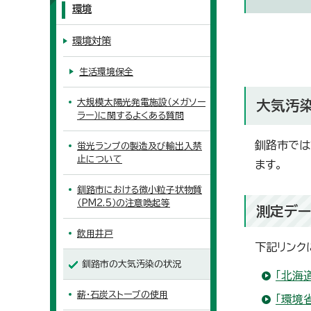
環境
環境対策
生活環境保全
大規模太陽光発電施設（メガソー
大気汚
ラー）に関するよくある質問
釧路市では
蛍光ランプの製造及び輸出入禁
止について
ます。
釧路市における微小粒子状物質
（PM2.5）の注意喚起等
測定デー
飲用井戸
下記リンク
釧路市の大気汚染の状況
「北海
薪・石炭ストーブの使用
「環境