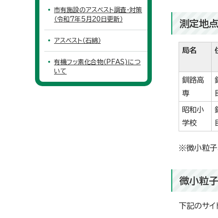
市有施設のアスベスト調査・対策
（令和7年5月20日更新）
測定地
アスベスト（石綿）
局名
有機フッ素化合物（PFAS)につ
いて
釧路高
専
昭和小
学校
※微小粒子
微小粒子
下記のサイ