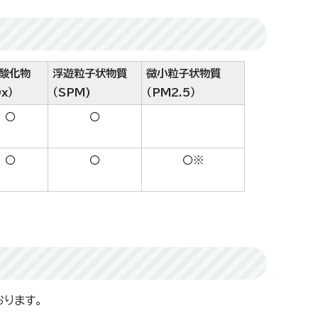
酸化物
浮遊粒子状物質
微小粒子状物質
x）
（SPM)
（PM2.5）
〇
〇
〇
〇
〇※
おります。