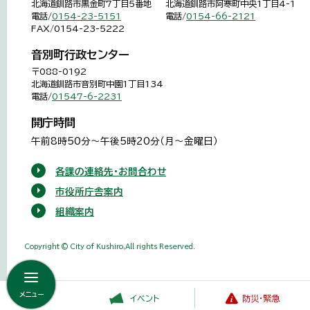
北海道釧路市黒金町7丁目5番地
北海道釧路市阿寒町中央1丁目4-1
電話/
0154-23-5151
電話/
0154-66-2121
FAX/0154-23-5222
音別町行政センター
〒088-0192
北海道釧路市音別町中園1丁目134
電話/
01547-6-2231
開庁時間
午前8時50分～午後5時20分（月～金曜日）
各課の連絡先・お問合わせ
市役所庁舎案内
組織案内
Copyright © City of Kushiro,All rights Reserved.
メニュー
イベント
防災・緊急