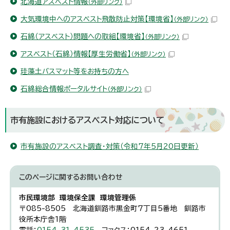
北海道アスベスト情報
（外部リンク）
大気環境中へのアスベスト飛散防止対策【環境省】
（外部リンク）
石綿（アスベスト）問題への取組【環境省】
（外部リンク）
アスベスト（石綿）情報【厚生労働省】
（外部リンク）
珪藻土バスマット等をお持ちの方へ
石綿総合情報ポータルサイト
（外部リンク）
市有施設におけるアスベスト対応について
市有施設のアスベスト調査・対策（令和7年5月20日更新）
このページに関する
お問い合わせ
市民環境部 環境保全課 環境管理係
〒085-8505 北海道釧路市黒金町7丁目5番地 釧路市
役所本庁舎1階
電話：
0154-31-4535
ファクス：0154-23-4651