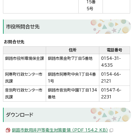
15番
5号
市役所問合せ先
お問合せ先
住所
電話番号
釧路市役所環境保全課
釧路市黒金町7丁目5番地
0154-31-
4535
阿寒町行政センター市
釧路市阿寒町中央1丁目4番
0154-66-
民課
1号
2121
音別町行政センター市
釧路市音別町中園1丁目134
01547-6-
民課
番地
2231
ダウンロード
釧路市飲用井戸等衛生対策要領 （PDF 154.2 KB）