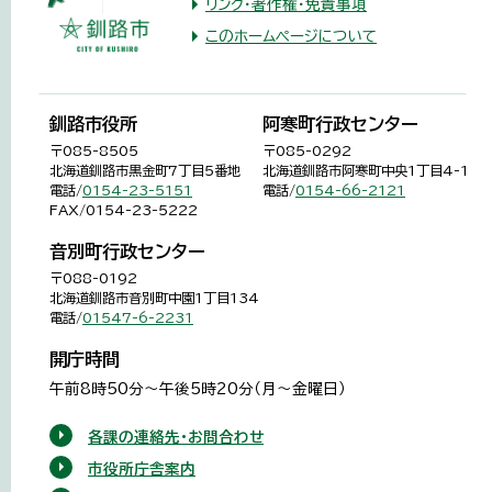
リンク・著作権・免責事項
このホームページについて
釧路市役所
阿寒町行政センター
〒085-8505
〒085-0292
北海道釧路市黒金町7丁目5番地
北海道釧路市阿寒町中央1丁目4-1
電話/
0154-23-5151
電話/
0154-66-2121
FAX/0154-23-5222
音別町行政センター
〒088-0192
北海道釧路市音別町中園1丁目134
電話/
01547-6-2231
開庁時間
午前8時50分～午後5時20分（月～金曜日）
各課の連絡先・お問合わせ
市役所庁舎案内