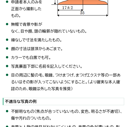
申請者本人のみを
正面から撮影した
もの。
無帽で背景や影が
なく、目や顔、頭の輪郭が隠れていないもの。
縁なしで寸法を満たしたもの。
顔の寸法は頭頂からあごまで。
カラーでも白黒でも可。
写真裏面下部に名前を記入してください。
目の周辺に髪の毛、眼鏡、つけまつげ、まつげエクステ等の一部あ
るいはその影が入ってこないようにすること。（より確実な本人確
認のため、眼鏡は外した写真を推奨）
不適当な写真の例
不鮮明なもの（焦点が合っていないもの、変色、明るさが不適切）、
傷や汚れのついたもの。
背景と人物の境目がわかりにくいもの、背景の色が濃いもの、影