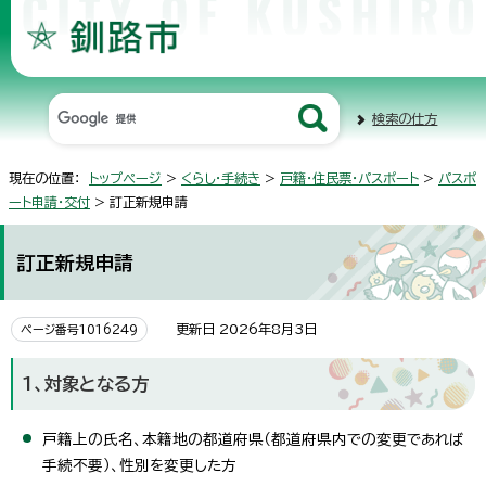
検索の仕方
現在の位置：
トップページ
>
くらし・手続き
>
戸籍・住民票・パスポート
>
パスポ
ート申請・交付
> 訂正新規申請
訂正新規申請
更新日 2026年8月3日
ページ番号1016249
1、対象となる方
戸籍上の氏名、本籍地の都道府県（都道府県内での変更であれば
手続不要）、性別を変更した方